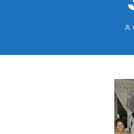
Po
au