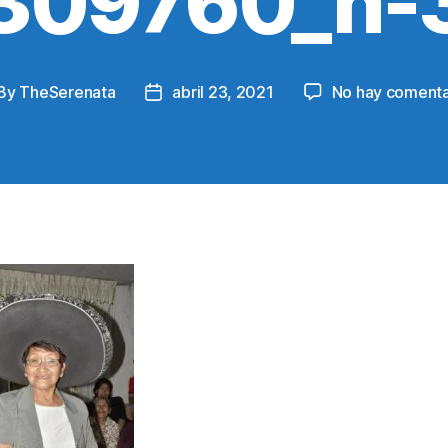
309760_n-
By
TheSerenata
abril 23, 2021
No hay comenta
st
Post
thor
date