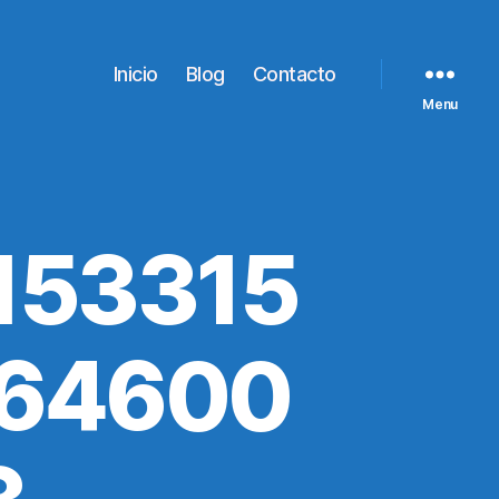
Inicio
Blog
Contacto
Menu
153315
664600