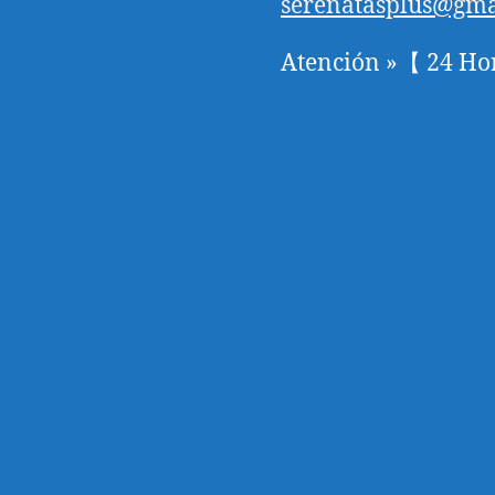
serenatasplus@gma
Atención »【 24 Ho