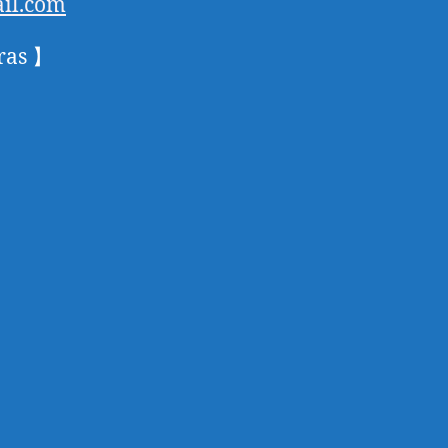
il.com
ras 】