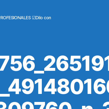
PROFESIONALES ☑Dilo con
756_26519
_4914801