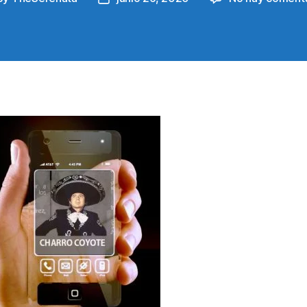
hor
date