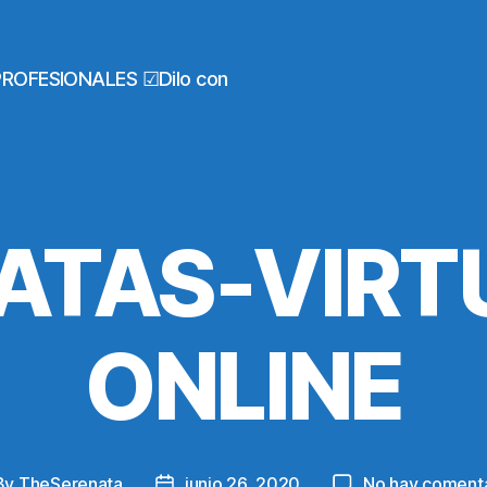
PROFESIONALES ☑Dilo con
ATAS-VIRT
ONLINE
By
TheSerenata
junio 26, 2020
No hay comenta
t
Post