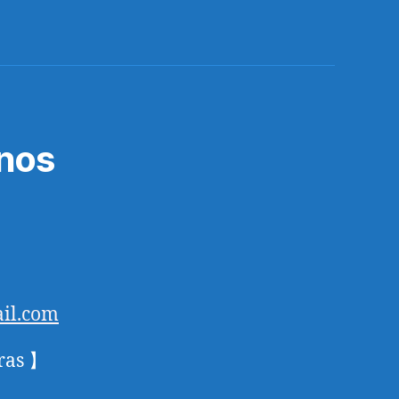
nos
il.com
ras 】