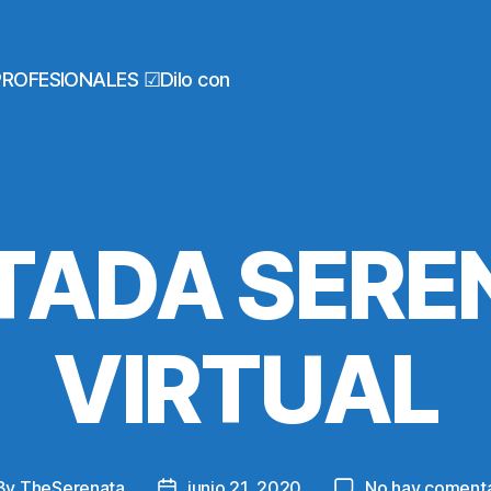
PROFESIONALES ☑Dilo con
TADA SERE
VIRTUAL
By
TheSerenata
junio 21, 2020
No hay comenta
st
Post