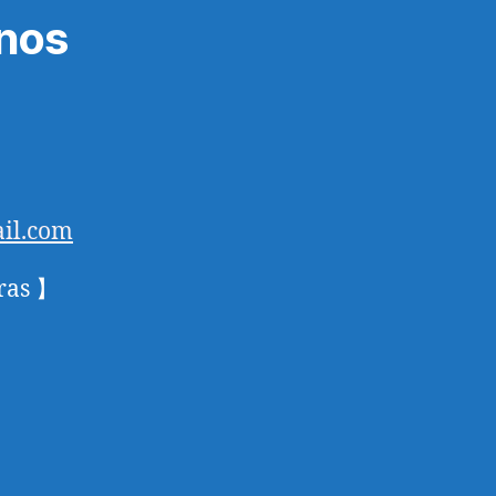
nos
il.com
ras 】