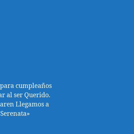
l para cumpleaños
r al ser Querido.
paren Llegamos a
 Serenata»