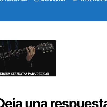
hor
date
Deja una respuest