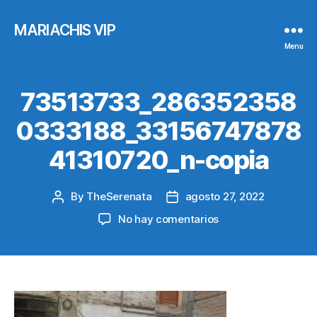
MARIACHIS VIP
Menu
73513733_286352358
0333188_33156747878
41310720_n-copia
By
TheSerenata
agosto 27, 2022
Post
Post
author
date
en
No hay comentarios
73513733_286352
copia