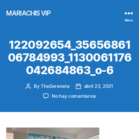
MARIACHIS VIP
Menu
122092654_35656861
06784993_1130061176
042684863_o-6
By
TheSerenata
abril 23, 2021
Post
Post
author
date
en
No hay comentarios
122092654_35656
6