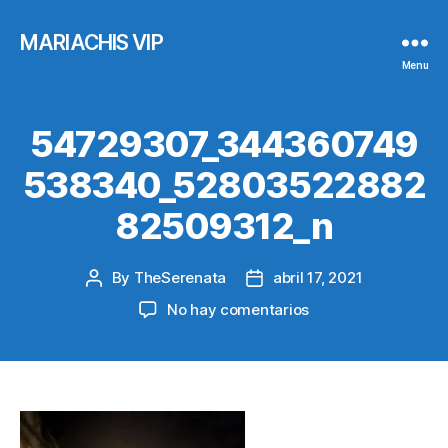
MARIACHIS VIP
Menu
54729307_344360749
538340_52803522882
82509312_n
By
TheSerenata
abril 17, 2021
Post
Post
author
date
en
No hay comentarios
54729307_344360