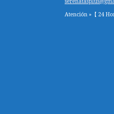
serenatasplus@gma
Atención »【 24 Ho