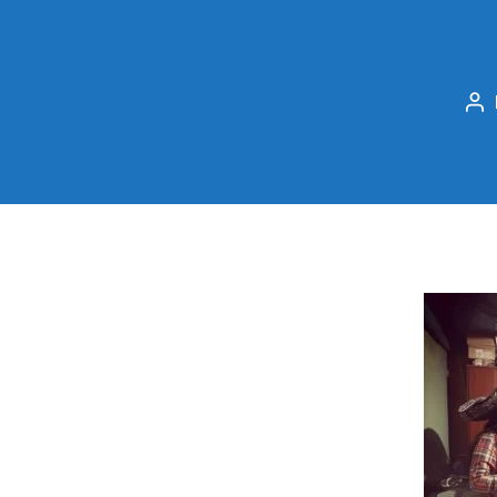
Po
au