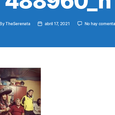
488960_n
By
TheSerenata
abril 17, 2021
No hay comenta
st
Post
thor
date