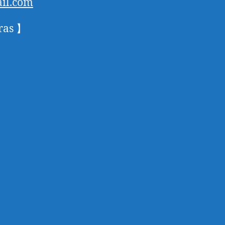
il.com
ras 】