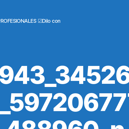
PROFESIONALES ☑Dilo con
943_3452
_5972067