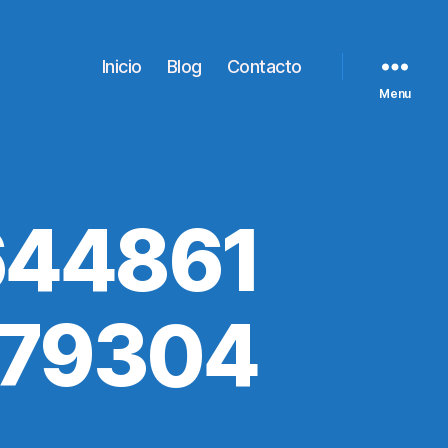
Inicio
Blog
Contacto
Menu
644861
779304