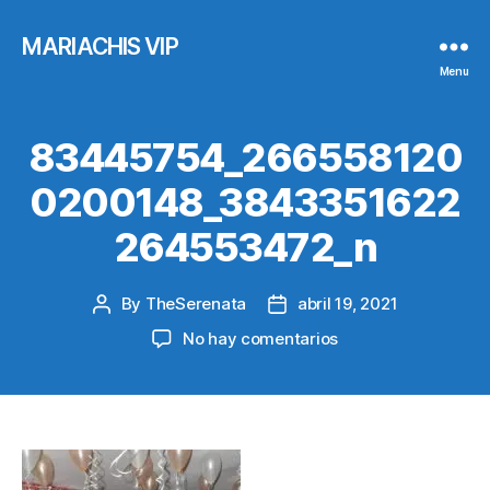
MARIACHIS VIP
Menu
83445754_266558120
0200148_3843351622
264553472_n
By
TheSerenata
abril 19, 2021
Post
Post
author
date
en
No hay comentarios
83445754_266558