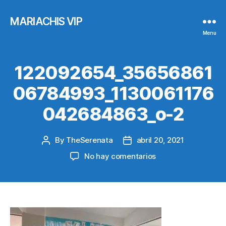
MARIACHIS VIP
Menu
122092654_35656861
06784993_1130061176
042684863_o-2
By
TheSerenata
abril 20, 2021
Post
Post
author
date
en
No hay comentarios
122092654_35656
2