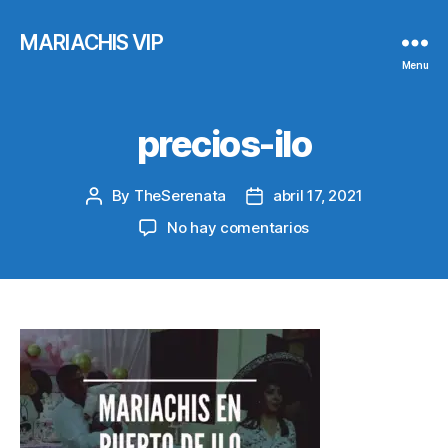
MARIACHIS VIP
Menu
precios-ilo
By
TheSerenata
abril 17, 2021
Post
Post
author
date
en
No hay comentarios
precios-
ilo