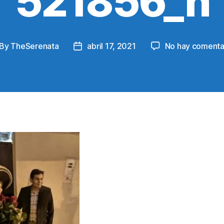
521856_n
By
TheSerenata
abril 17, 2021
No hay comenta
st
Post
thor
date