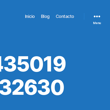
Inicio
Blog
Contacto
Menu
435019
432630