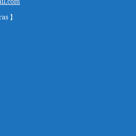
il.com
ras 】