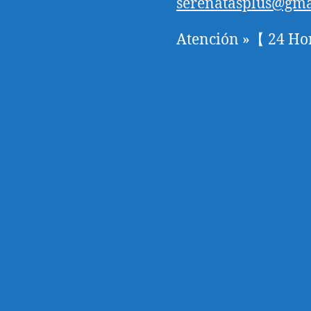
serenatasplus@gma
Atención »【 24 Ho