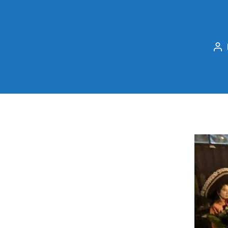
Po
au