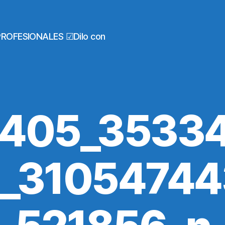
PROFESIONALES ☑Dilo con
405_3533
_3105474