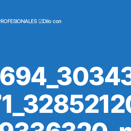
PROFESIONALES ☑Dilo con
694_3034
1_328521