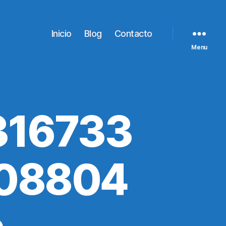
Inicio
Blog
Contacto
Menu
316733
208804