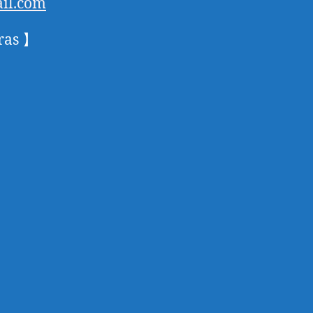
il.com
ras 】