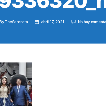
9336320_
By
TheSerenata
abril 17, 2021
No hay comenta
st
Post
thor
date