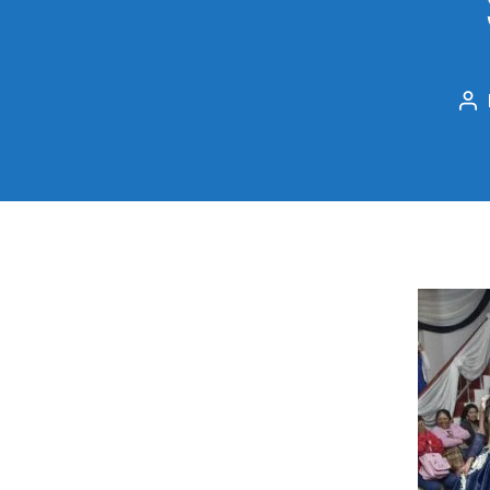
Po
au