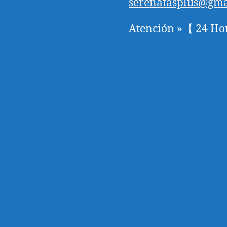
serenatasplus@gma
Atención »【 24 Ho