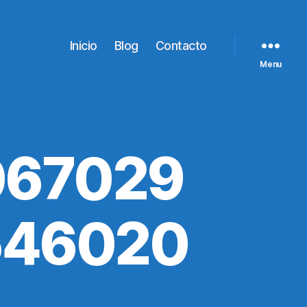
Inicio
Blog
Contacto
Menu
067029
546020