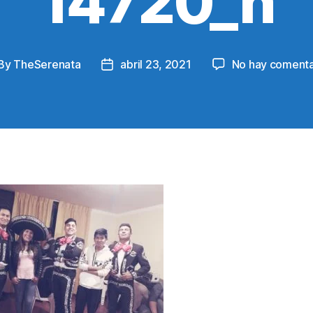
14720_n
By
TheSerenata
abril 23, 2021
No hay comenta
st
Post
thor
date