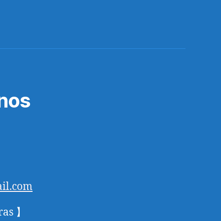
nos
il.com
ras 】