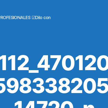
PROFESIONALES ☑Dilo con
112_47012
59833820