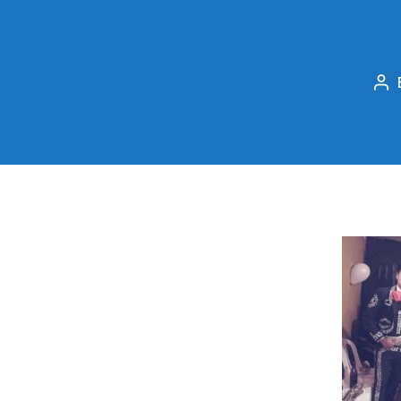
Po
au