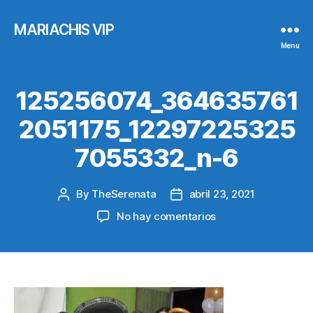
MARIACHIS VIP
Menu
125256074_364635761
2051175_12297225325
7055332_n-6
By
TheSerenata
abril 23, 2021
Post
Post
author
date
en
No hay comentarios
125256074_36463
6