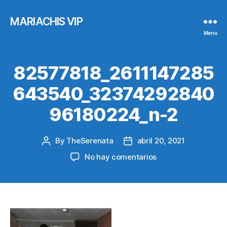
MARIACHIS VIP
Menu
82577818_2611147285
643540_32374292840
96180224_n-2
By
TheSerenata
abril 20, 2021
Post
Post
author
date
en
No hay comentarios
82577818_2611147
2