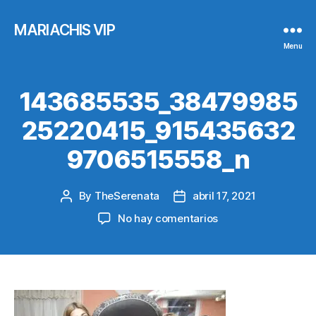
MARIACHIS VIP
Menu
143685535_38479985
25220415_915435632
9706515558_n
By
TheSerenata
abril 17, 2021
Post
Post
author
date
en
No hay comentarios
143685535_38479