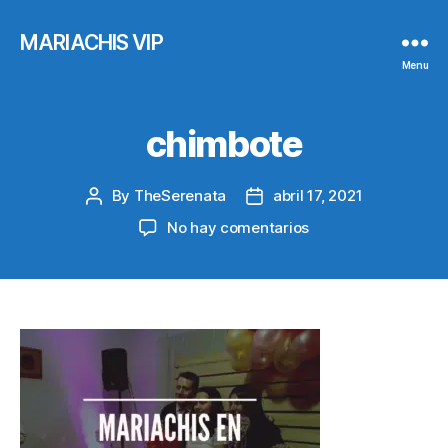
MARIACHIS VIP
Menu
chimbote
By
TheSerenata
abril 17, 2021
Post
Post
author
date
en
No hay comentarios
chimbote