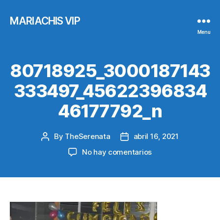
MARIACHIS VIP
Menu
80718925_3000187143
333497_45622396834
46177792_n
By
TheSerenata
abril 16, 2021
Post
Post
author
date
en
No hay comentarios
80718925_300018