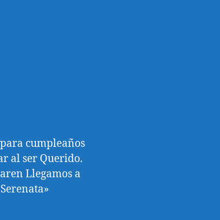
l para cumpleaños
r al ser Querido.
paren Llegamos a
 Serenata»