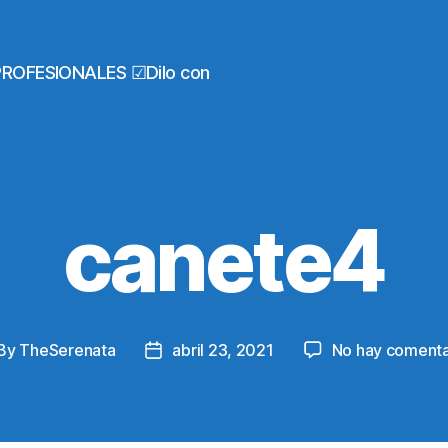
PROFESIONALES ☑Dilo con
canete4
By
TheSerenata
abril 23, 2021
No hay comenta
st
Post
thor
date