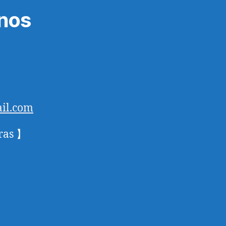
nos
il.com
ras 】