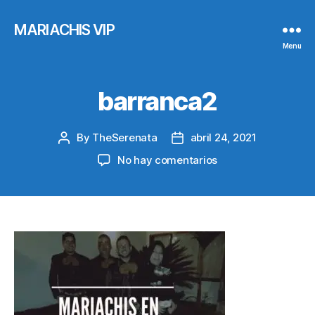
MARIACHIS VIP
Menu
barranca2
By
TheSerenata
abril 24, 2021
Post
Post
author
date
en
No hay comentarios
barranca2