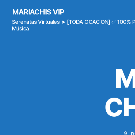
MARIACHIS VIP
Serenatas Virtuales ➤ [TODA OCACION] ✅ 100% 
Música
M
CH
B
Pos