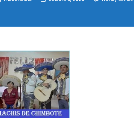
or
date