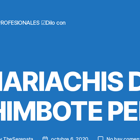
PROFESIONALES ☑Dilo con
ARIACHIS 
IMBOTE P
y
TheSerenata
octubre 6, 2020
No hay coment
t
Post