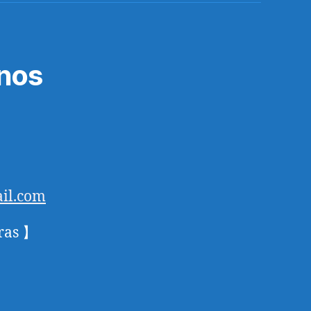
nos
il.com
ras 】