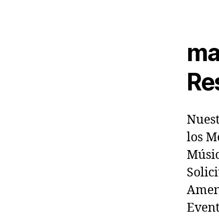
ma
Re
Nuest
los M
Músic
Solic
Ameni
Event