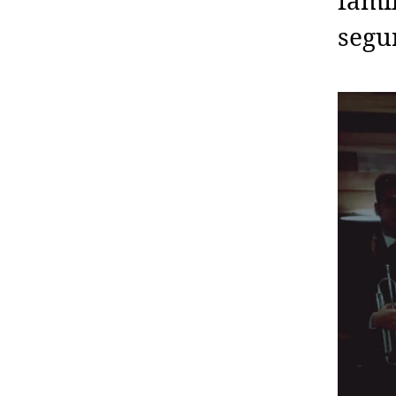
fami
segu