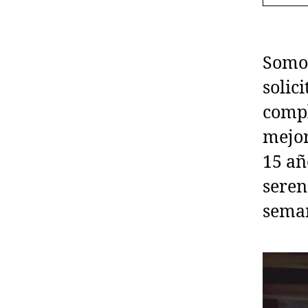
Somos
solic
compl
mejo
15 añ
seren
sema