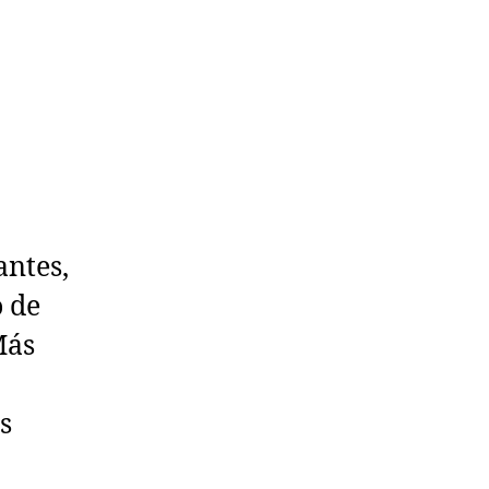
antes,
o de
Más
s