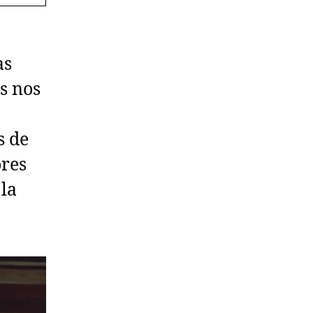
as
s nos
s de
ores
 la