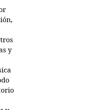
or
ión,
tros
as y
sica
odo
torio