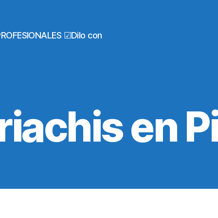
PROFESIONALES ☑Dilo con
iachis en P